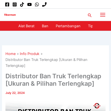
Skip
to
Search
content
Alat Berat
Ban
Pertambangan
Tips
Info
Home
Info Produk
Distributor Ban Truk Terlengkap [Ukuran & Pilihan
Terlengkap]
Distributor Ban Truk Terlengkap
[Ukuran & Pilihan Terlengkap]
July 22, 2024