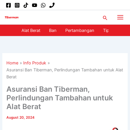
Skip
to
Search
content
Alat Berat
Ban
Pertambangan
Tips
Info
Home
Info Produk
Asuransi Ban Tiberman, Perlindungan Tambahan untuk Alat
Berat
Asuransi Ban Tiberman,
Perlindungan Tambahan untuk
Alat Berat
August 20, 2024