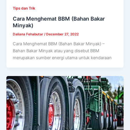
Tips dan Trik
Cara Menghemat BBM (Bahan Bakar
Minyak)
Daliana Fehabutar
/
December 27, 2022
Cara Menghemat BBM (Bahan Bakar Minyak) –
Bahan Bakar Minyak atau yang disebut BBM
merupakan sumber energi utama untuk kendaraan