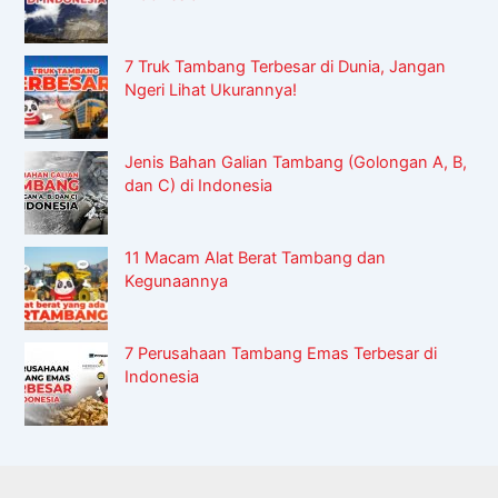
7 Truk Tambang Terbesar di Dunia, Jangan
Ngeri Lihat Ukurannya!
Jenis Bahan Galian Tambang (Golongan A, B,
dan C) di Indonesia
11 Macam Alat Berat Tambang dan
Kegunaannya
7 Perusahaan Tambang Emas Terbesar di
Indonesia