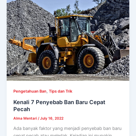
,
Pengetahuan Ban
Tips dan Trik
Kenali 7 Penyebab Ban Baru Cepat
Pecah
Alma Mentari
/
July 16, 2022
Ada banyak faktor yang menjadi penyebab ban baru
cepat pecah atau meledak. Kejadian ini mungkin