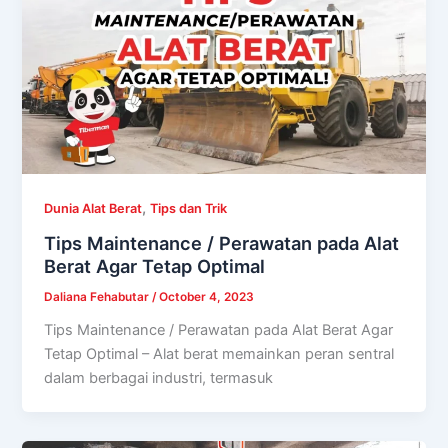
,
Dunia Alat Berat
Tips dan Trik
Tips Maintenance / Perawatan pada Alat
Berat Agar Tetap Optimal
Daliana Fehabutar
/
October 4, 2023
Tips Maintenance / Perawatan pada Alat Berat Agar
Tetap Optimal – Alat berat memainkan peran sentral
dalam berbagai industri, termasuk