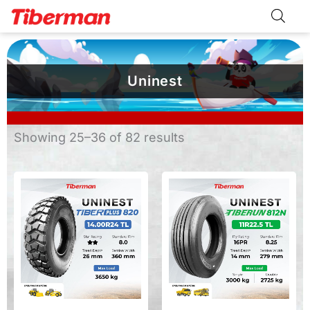
Skip
to
content
Uninest
Sorted
Showing 25–36 of 82 results
by
latest