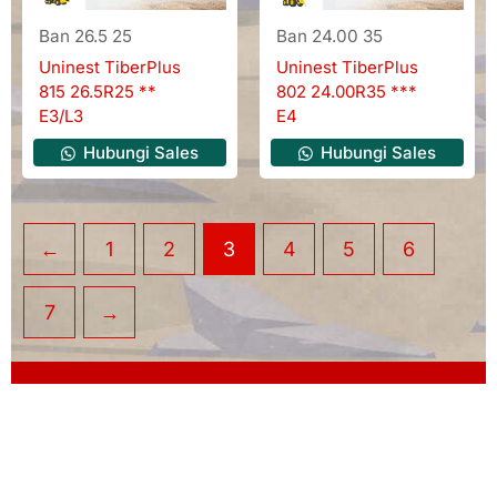
Ban 26.5 25
Ban 24.00 35
Uninest TiberPlus
Uninest TiberPlus
815 26.5R25 **
802 24.00R35 ***
E3/L3
E4
Hubungi Sales
Hubungi Sales
←
1
2
3
4
5
6
7
→