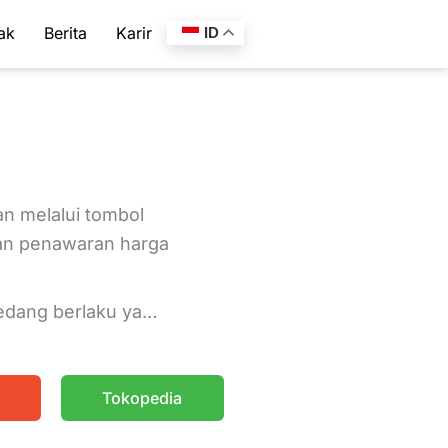
ak
Berita
Karir
ID
n melalui tombol
an penawaran harga
edang berlaku ya…
Tokopedia