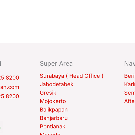
i
Super Area
Nav
Surabaya ( Head Office )
Beri
25 8200
Jabodetabek
Kari
man.com
Gresik
Sem
25 8200
Mojokerto
Afte
Balikpapan
Banjarbaru
Pontianak
Manado