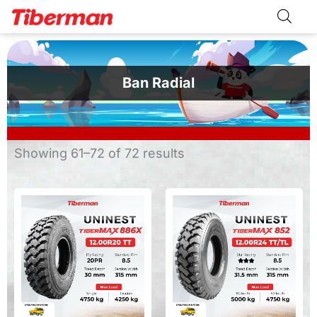
Skip
to
content
Ban Radial
Sorted
Showing 61–72 of 72 results
by
latest