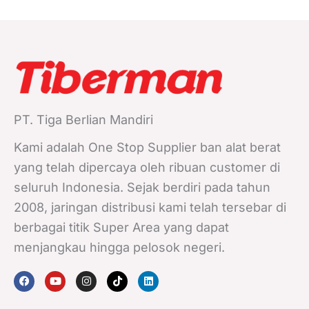
PT. Tiga Berlian Mandiri
Kami adalah One Stop Supplier ban alat berat
yang telah dipercaya oleh ribuan customer di
seluruh Indonesia. Sejak berdiri pada tahun
2008, jaringan distribusi kami telah tersebar di
berbagai titik Super Area yang dapat
menjangkau hingga pelosok negeri.
F
Y
I
T
L
a
o
n
i
i
c
u
s
k
n
e
t
t
t
k
b
u
a
o
e