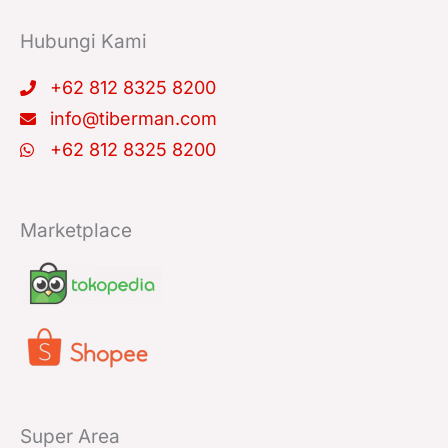
o
b
g
k
d
o
e
r
i
k
a
n
Hubungi Kami
m
+62 812 8325 8200
info@tiberman.com
+62 812 8325 8200
Marketplace
Super Area