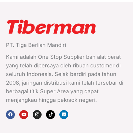
PT. Tiga Berlian Mandiri
Kami adalah One Stop Supplier ban alat berat
yang telah dipercaya oleh ribuan customer di
seluruh Indonesia. Sejak berdiri pada tahun
2008, jaringan distribusi kami telah tersebar di
berbagai titik Super Area yang dapat
menjangkau hingga pelosok negeri.
F
Y
I
T
L
a
o
n
i
i
c
u
s
k
n
e
t
t
t
k
b
u
a
o
e
o
b
g
k
d
o
e
r
i