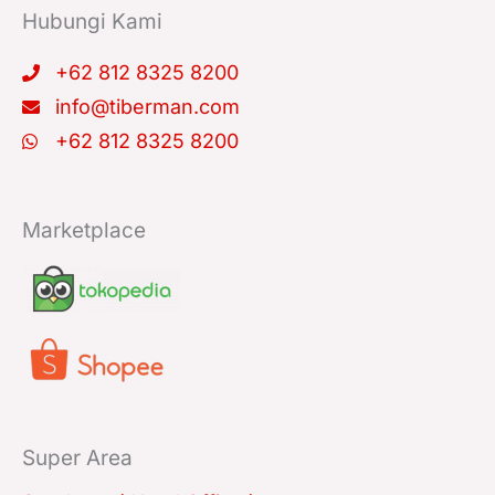
k
a
n
Hubungi Kami
m
+62 812 8325 8200
info@tiberman.com
+62 812 8325 8200
Marketplace
Super Area