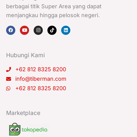
berbagai titik Super Area yang dapat
menjangkau hingga pelosok negeri.
F
Y
I
T
L
a
o
n
i
i
c
u
s
k
n
e
t
t
t
k
b
u
a
o
e
o
b
g
k
d
o
e
r
i
k
a
n
Hubungi Kami
m
+62 812 8325 8200
info@tiberman.com
+62 812 8325 8200
Marketplace