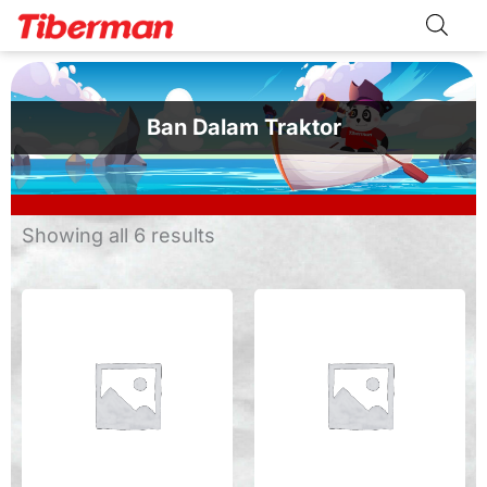
Skip
to
content
Ban Dalam Traktor
Sorted
Showing all 6 results
by
latest