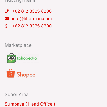
Hubungi Kami
m
+62 812 8325 8200
info@tiberman.com
+62 812 8325 8200
Marketplace
Super Area
Surabaya ( Head Office )