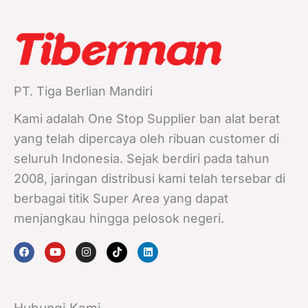
PT. Tiga Berlian Mandiri
Kami adalah One Stop Supplier ban alat berat
yang telah dipercaya oleh ribuan customer di
seluruh Indonesia. Sejak berdiri pada tahun
2008, jaringan distribusi kami telah tersebar di
berbagai titik Super Area yang dapat
menjangkau hingga pelosok negeri.
F
Y
I
T
L
a
o
n
i
i
c
u
s
k
n
e
t
t
t
k
b
u
a
o
e
o
b
g
k
d
o
e
r
i
k
a
n