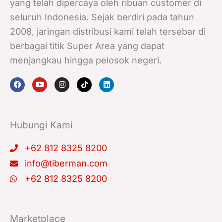
yang telah dipercaya oleh ribuan customer di
seluruh Indonesia. Sejak berdiri pada tahun
2008, jaringan distribusi kami telah tersebar di
berbagai titik Super Area yang dapat
menjangkau hingga pelosok negeri.
F
Y
I
T
L
a
o
n
i
i
c
u
s
k
n
e
t
t
t
k
b
u
a
o
e
o
b
g
k
d
o
e
r
i
k
a
n
Hubungi Kami
m
+62 812 8325 8200
info@tiberman.com
+62 812 8325 8200
Marketplace