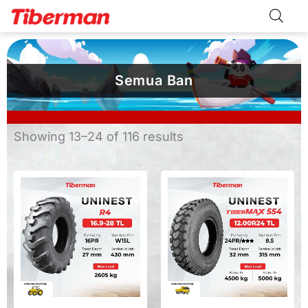
Skip
to
content
Semua Ban
Sorted
Showing 13–24 of 116 results
by
latest