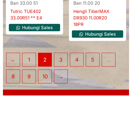
Ban 33.00 51
Ban 11.00 20
Tutric TUE402
Hengli TiberMAX
33.00R51 ** E4
DR930 11.00R20
18PR
Hubungi Sales
Hubungi Sales
←
1
2
3
4
5
…
8
9
10
→