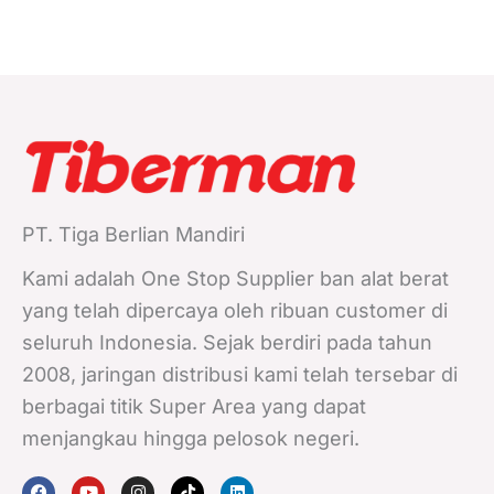
PT. Tiga Berlian Mandiri
Kami adalah One Stop Supplier ban alat berat
yang telah dipercaya oleh ribuan customer di
seluruh Indonesia. Sejak berdiri pada tahun
2008, jaringan distribusi kami telah tersebar di
berbagai titik Super Area yang dapat
menjangkau hingga pelosok negeri.
F
Y
I
T
L
a
o
n
i
i