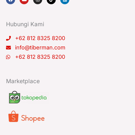
c
u
s
k
n
e
t
t
t
k
b
u
a
o
e
o
b
g
k
d
o
e
r
i
k
a
n
Hubungi Kami
m
+62 812 8325 8200
info@tiberman.com
+62 812 8325 8200
Marketplace